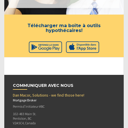
Télécharger ma boîte à outils
hypothécaires!
COMMUNIQUER AVEC NOUS
Dan Macor, Solutions - we find those here!
Mortgage Broker
Permis d’initiateur #BC
102-483 Main St.
Penticton, BC
V2A 5C4, Canada